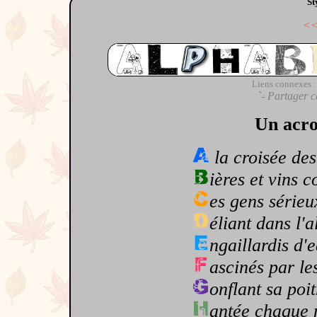
St
<
Liens connexes :
`- Partager c
Un acro
la croisée des
ières et vins
es gens sérieu
éliant dans l'a
ngaillardis d'e
ascinés par le
onflant sa poit
antée chaque 