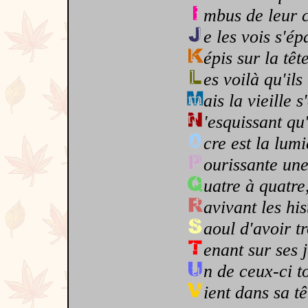
mbus de leur c
e les vois s'ép
épis sur la têt
es voilà qu'il
ais la vieille 
'esquissant qu
cre est la lumi
ourissante une
uatre à quatre,
avivant les his
aoul d'avoir tr
enant sur ses 
n de ceux-ci t
ient dans sa t