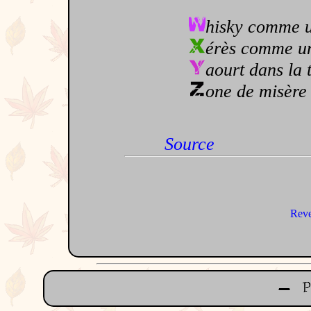
hisky comme u
érès comme un 
aourt dans la t
one de misère e
Source
Reve