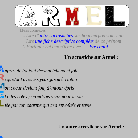
Liens connexes :
|- Lire d'
autres acrostiches
sur bonheurpourtous.com
|- Lire
une fiche descriptive complète
de ce prénom
`- Partager cet acrostiche avec
Facebook
Un acrostiche sur Armel :
uprès de toi tout devient tellement joli
egardant avec tes yeux jusqu'à l'infini
on coeur devient fou, d'amour épris
t à tes cotés je voudrais vivre pour la vie
iée par ton charme qui m'a envoûtée et ravie
Un autre acrostiche sur Armel :