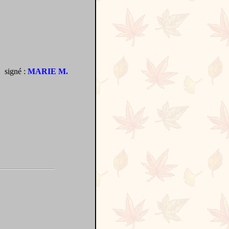
signé :
MARIE M.