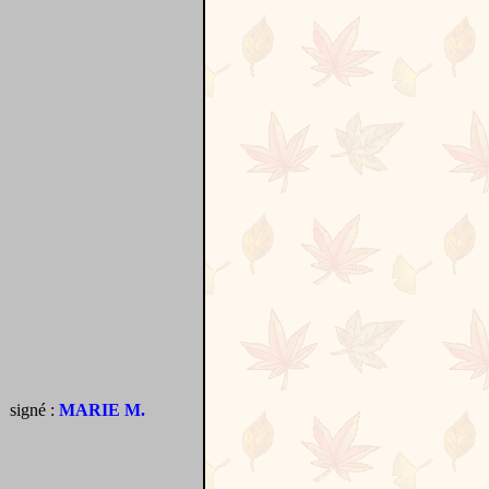
signé :
MARIE M.