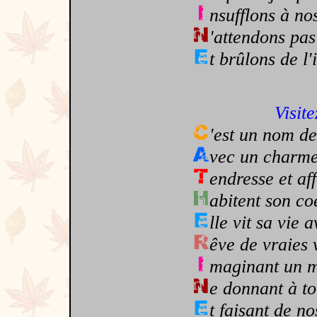
nsufflons à no
'attendons pas
t brûlons de l'i
Visite
'est un nom de
vec un charme
endresse et af
abitent son co
lle vit sa vie 
êve de vraies 
maginant un m
e donnant à to
t faisant de n