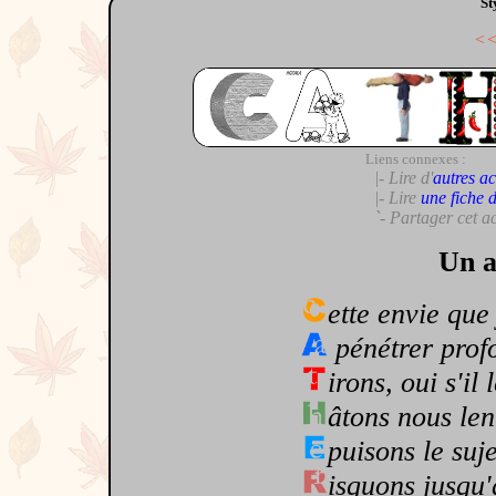
St
<
Liens connexes :
|- Lire d'
autres ac
|- Lire
une fiche 
`- Partager cet a
Un a
ette envie que
pénétrer prof
irons, oui s'il 
âtons nous len
puisons le suj
isquons jusqu'