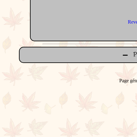
Reve
Page gén