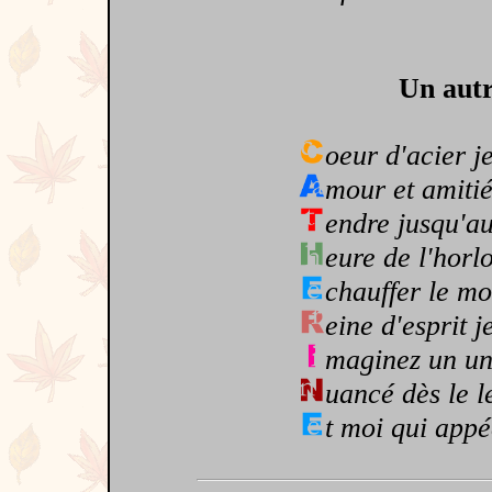
Un autr
oeur d'acier j
mour et amiti
endre jusqu'a
eure de l'hor
chauffer le mo
eine d'esprit 
maginez un un
uancé dès le l
t moi qui appé