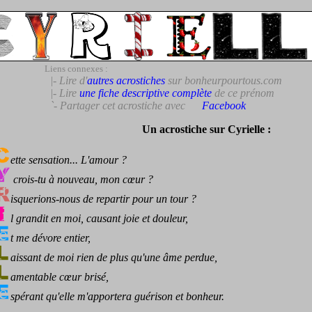
Liens connexes :
|- Lire d'
autres acrostiches
sur bonheurpourtous.com
|- Lire
une fiche descriptive complète
de ce prénom
`- Partager cet acrostiche avec
Facebook
Un acrostiche sur Cyrielle :
ette sensation... L'amour ?
crois-tu à nouveau, mon cœur ?
isquerions-nous de repartir pour un tour ?
l grandit en moi, causant joie et douleur,
t me dévore entier,
aissant de moi rien de plus qu'une âme perdue,
amentable cœur brisé,
spérant qu'elle m'apportera guérison et bonheur.