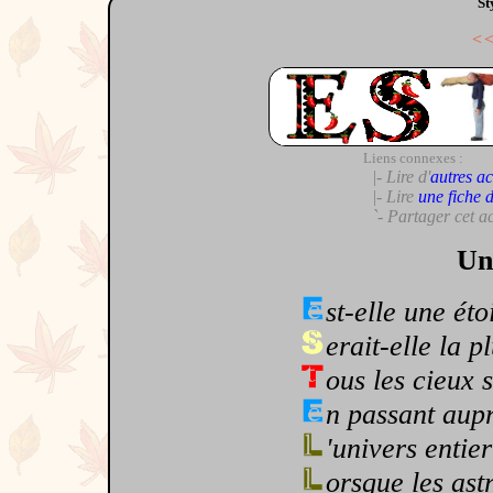
St
<
Liens connexes :
|- Lire d'
autres ac
|- Lire
une fiche 
`- Partager cet a
Un 
st-elle une éto
erait-elle la p
ous les cieux 
n passant aupr
'univers entier
orsque les astr