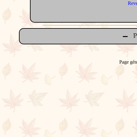
Reve
Page gén