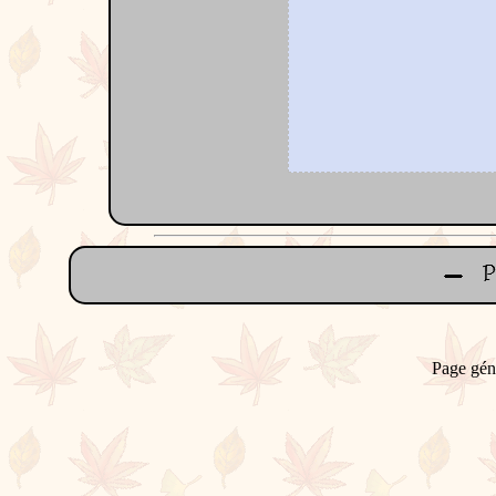
Page gén