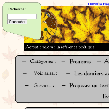
Ouvrir la Pla
Recherche :