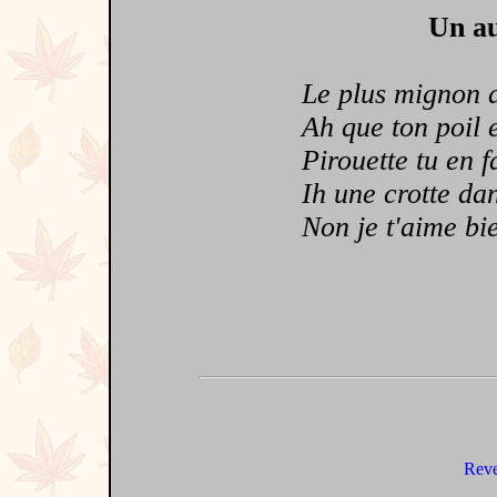
Un au
Le plus mignon d
Ah que ton poil e
Pirouette tu en fa
Ih une crotte dans 
Non je t'aime bi
Reve