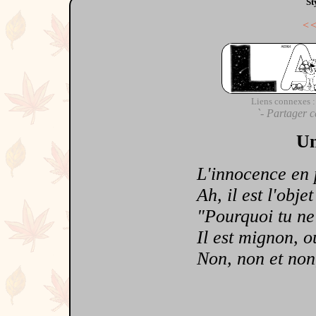
St
<
Liens connexes :
`- Partager c
Un
L'innocence en 
Ah, il est l'objet
"Pourquoi tu ne ve
Il est mignon, oui
Non, non et non, p