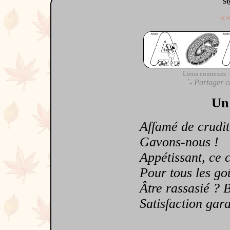
St
<
Liens connexes :
`- Partager c
Un 
Affamé de crudit
Gavons-nous !
Appétissant, ce cav
Pour tous les goût
Âtre rassasié ? Bi
Satisfaction garan