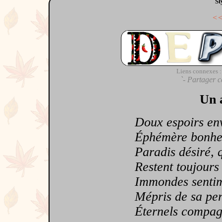
St
<
Liens connexes :
`- Partager c
Un 
Doux espoirs envo
Éphémère bonheur,
Paradis désiré, qu
Restent toujours fi
Immondes sentimen
Mépris de sa perso
Éternels compagn