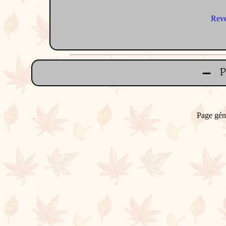
Reve
Page gén