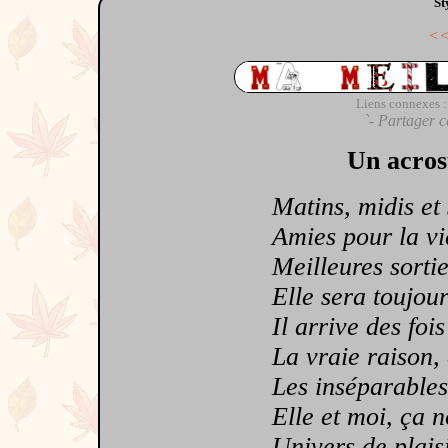
St
<
Liens connexes :
`- Partager c
Un acros
Matins, midis et so
Amies pour la vie, 
Meilleures sorties
Elle sera toujour
Il arrive des fois 
La vraie raison, c
Les inséparables,
Elle et moi, ça no
Univers de plais