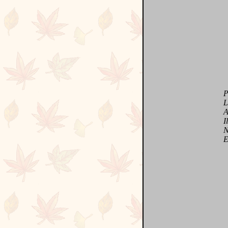
Pais
Les 
Aucu
Il n
Natu
En t