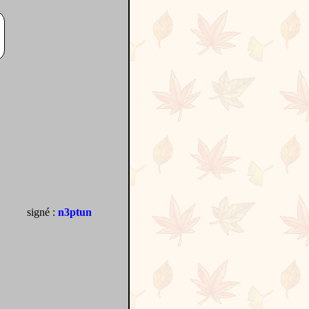
signé :
n3ptun