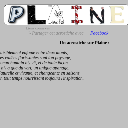
Liens connexes :
`- Partager cet acrostiche avec
Facebook
Un acrostiche sur Plaine :
iblement enfouie entre deux monts,
vallées florissantes sont ton paysage,
n humain n'y vit, et de toute façon
'y a que du vert, un unique apanage.
relle et vivante, et changeante en saisons,
out temps nourrissant toujours l'inspiration.