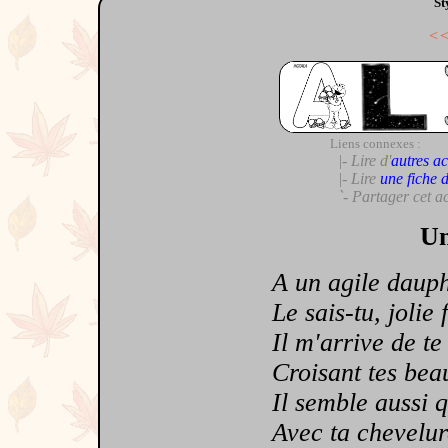
St
<
Liens connexes :
|- Lire d'
autres ac
|- Lire
une fiche 
`- Partager cet a
Un
A un agile dauphi
Le sais-tu, jolie f
Il m'arrive de te 
Croisant tes beaux
Il semble aussi que
Avec ta chevelure 