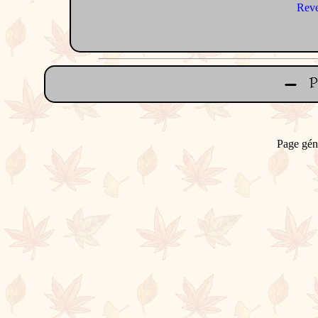
Reve
Page gén