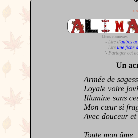
St
<
Liens connexes :
|- Lire d'
autres ac
|- Lire
une fiche 
`- Partager cet a
Un acr
Armée de sagess
Loyale voire jovi
Illumine sans ce
Mon cœur si frag
Avec douceur et t
Toute mon âme