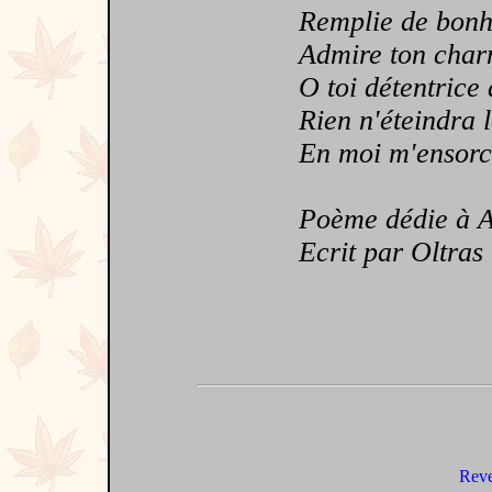
Remplie de bonh
Admire ton char
O toi détentrice d
Rien n'éteindra l
En moi m'ensorcel
Poème dédie à Al
Ecrit par Oltras
Reve