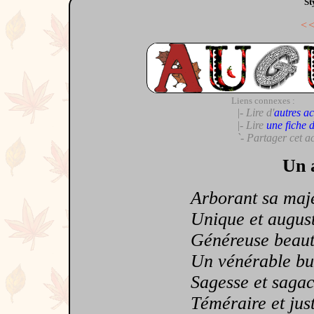
St
<
Liens connexes :
|- Lire d'
autres ac
|- Lire
une fiche 
`- Partager cet a
Un 
Arborant sa maje
Unique et augus
Généreuse beaut
Un vénérable bu
Sagesse et sagac
Téméraire et jus