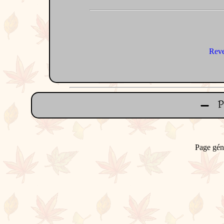
Reve
Page gén