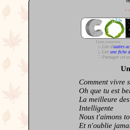
St
<
Liens connexes :
|- Lire d'
autres ac
|- Lire
une fiche 
`- Partager cet a
Un
Comment vivre sa
Oh que tu est belle
La meilleure des
Intelligente
Nous t'aimons to
Et n'oublie jamais 