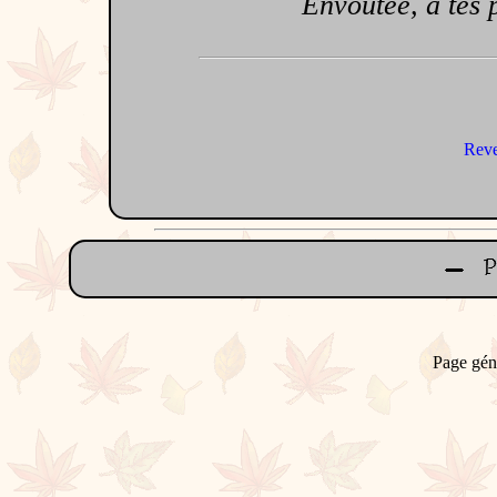
Envoûtée, à tes pie
Reve
Page gén