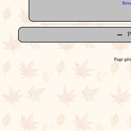
Reve
Page gén