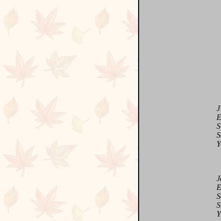
J'ai
Et d
Si 
Soit
Yavo
Jar
Emb
Sem
Sur
Y c