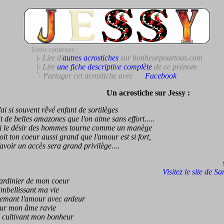
Liens connexes :
|- Lire d'
autres acrostiches
sur bonheurpourtous.com
|- Lire
une fiche descriptive complète
de ce prénom
`- Partager cet acrostiche avec
Facebook
Un acrostiche sur Jessy :
 si souvent rêvé enfant de sortilèges
e belles amazones que l'on aime sans effort.....
le désir des hommes tourne comme un manège
 ton coeur aussi grand que l'amour est si fort,
ir un accès sera grand privilège....
Visitez le site de S
dinier de mon coeur
ellissant ma vie
ant l'amour avec ardeur
 mon âme ravie
ultivant mon bonheur