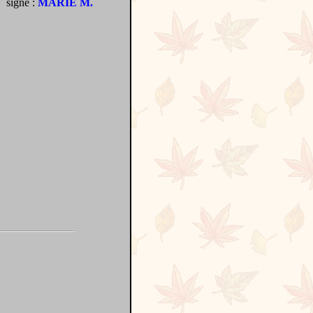
signé :
MARIE M.