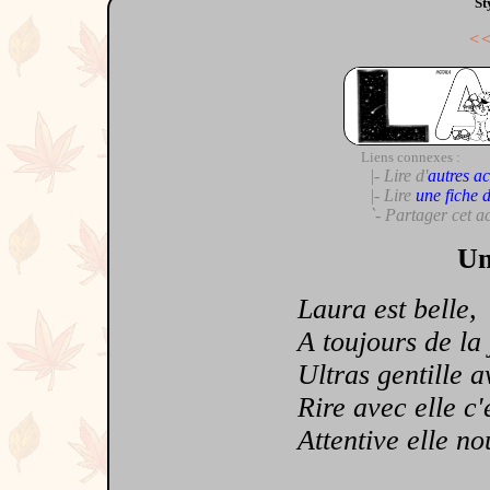
St
<
Liens connexes :
|- Lire d'
autres ac
|- Lire
une fiche 
`- Partager cet a
Un
Laura est belle,
A toujours de la jo
Ultras gentille av
Rire avec elle c'es
Attentive elle nou