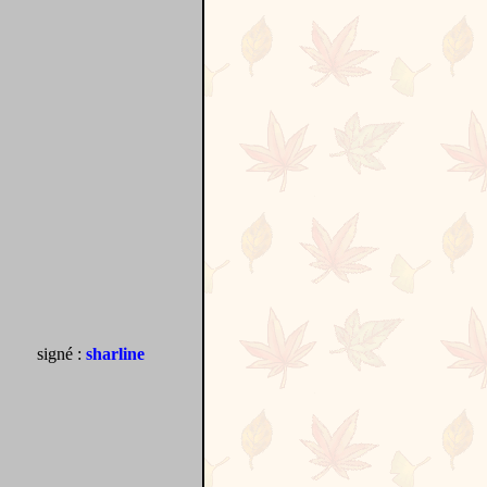
signé :
sharline