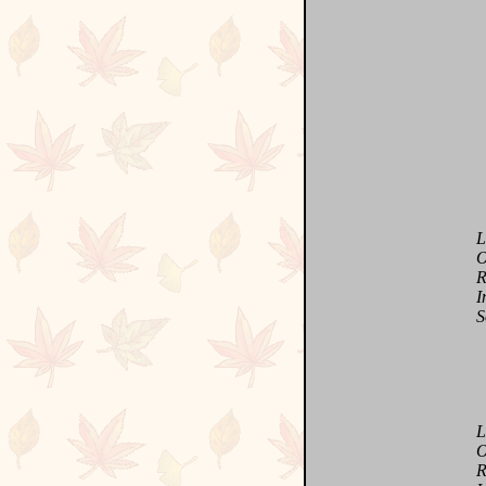
L'am
Orné
Red
Ino
Son
L c
O 
R c