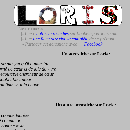
Liens connexes :
|- Lire d'
autres acrostiches
sur bonheurpourtous.com
|- Lire
une fiche descriptive complète
de ce prénom
`- Partager cet acrostiche avec
Facebook
Un acrostiche sur Loris :
our fou qu'il a pour toi
 de cœur et de joie de vivre
outable chercheur de cœur
ubliable amour
 âme sera la tienne
Un autre acrostiche sur Loris :
omme lumière
comme or
omme reste