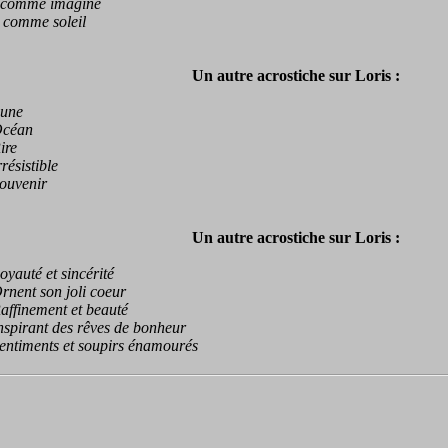
omme imagine
omme soleil
Un autre acrostiche sur Loris :
ne
éan
re
sistible
venir
Un autre acrostiche sur Loris :
uté et sincérité
ent son joli coeur
finement et beauté
irant des rêves de bonheur
timents et soupirs énamourés