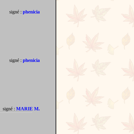
signé :
phenicia
signé :
phenicia
signé :
MARIE M.