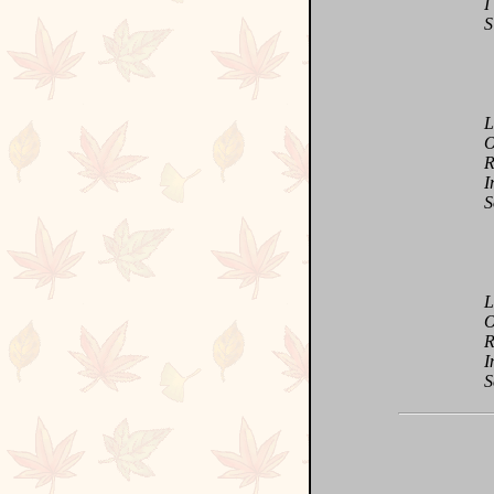
I c
S c
Lu
Oc
Ri
Irré
Sou
Loya
Orn
Raf
Insp
Sen