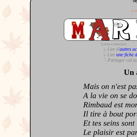
St
<
Liens connexes :
|- Lire d'
autres ac
|- Lire
une fiche 
`- Partager cet a
Un 
Mais on n'est pas 
A la vie on se don
Rimbaud est mort 
Il tire à bout port
Et tes seins sont e
Le plaisir est par