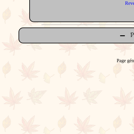
Reve
Page gén