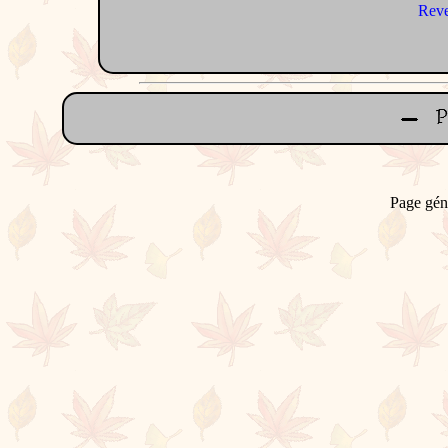
Reve
Page gén