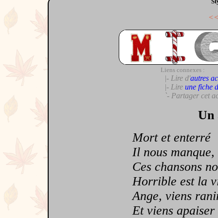
St
<
Liens connexes :
|- Lire d'
autres ac
|- Lire
une fiche 
`- Partager cet a
Un 
Mort et enterré
Il nous manque,
Ces chansons nou
Horrible est la vi
Ange, viens ranim
Et viens apaiser 