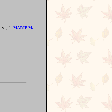
signé :
MARIE M.