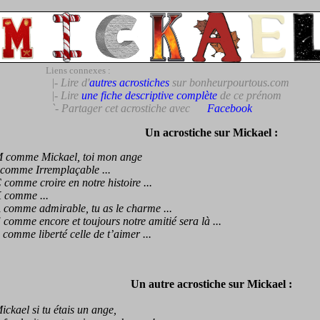
Liens connexes :
|- Lire d'
autres acrostiches
sur bonheurpourtous.com
|- Lire
une fiche descriptive complète
de ce prénom
`- Partager cet acrostiche avec
Facebook
Un acrostiche sur Mickael :
omme Mickael, toi mon ange
omme Irremplaçable ...
mme croire en notre histoire ...
omme ...
mme admirable, tu as le charme ...
mme encore et toujours notre amitié sera là ...
mme liberté celle de t’aimer ...
Un autre acrostiche sur Mickael :
ael si tu étais un ange,