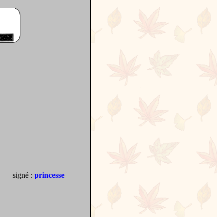
signé :
princesse