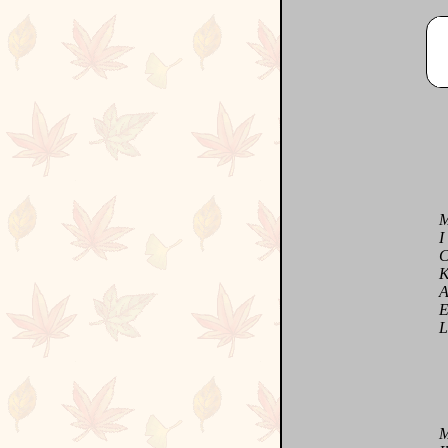
M c
I c
C co
K c
A co
E co
L co
Mick