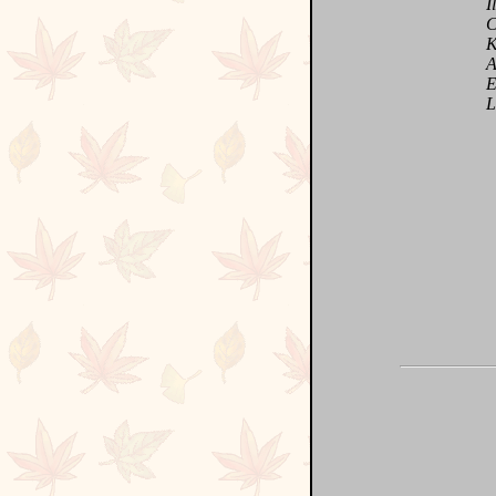
Il f
Ces 
Kafk
Ame 
Envo
Les 