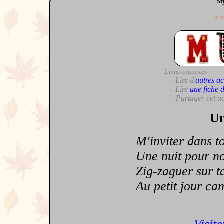
St
<
Liens connexes :
|- Lire d'
autres ac
|- Lire
une fiche 
`- Partager cet a
Un
M'inviter dans ton
Une nuit pour nou
Zig-zaguer sur ta p
Au petit jour canai