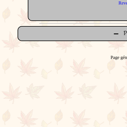
Reve
Page gén