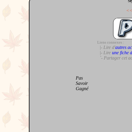
St
<
Liens connexes :
|- Lire d'
autres ac
|- Lire
une fiche 
`- Partager cet a
Pas
Savoir
Gagné