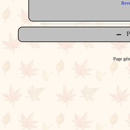
Reve
Page gén