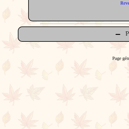
Reve
Page gén