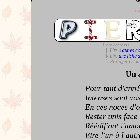
St
<
Liens connexes :
|- Lire d'
autres ac
|- Lire
une fiche 
`- Partager cet a
Un a
Pour tant d'année
Intenses sont vos 
En ces noces d'or
Rester unis face a
Réédifiant l'amou
Etre l'un à l'autre