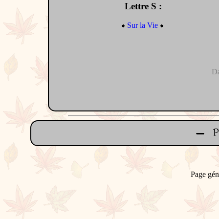
Lettre S :
Sur la Vie
Da
Page gén