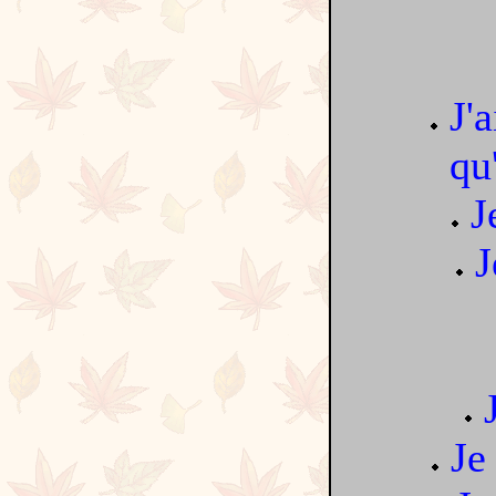
J'
qu
J
J
Je