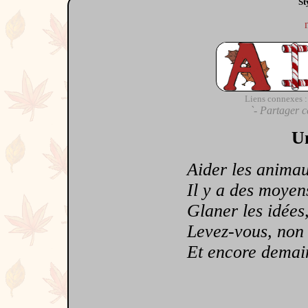
St
Liens connexes :
`- Partager c
Un
Aider les anima
Il y a des moyens
Glaner les idées, 
Levez-vous, non d
Et encore demain