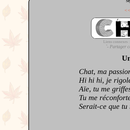
St
<
Liens connexes :
`- Partager c
Un
Chat, ma passion 
Hi hi hi, je rigol
Aïe, tu me griffes
Tu me réconfortes
Serait-ce que tu