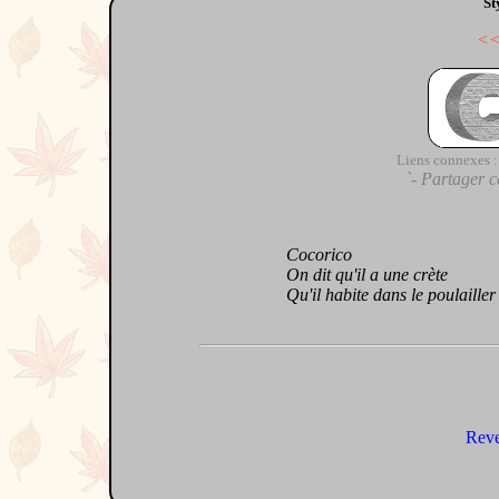
St
<
Liens connexes :
`- Partager c
Cocorico
On dit qu'il a une crète
Qu'il habite dans le poulailler
Reve