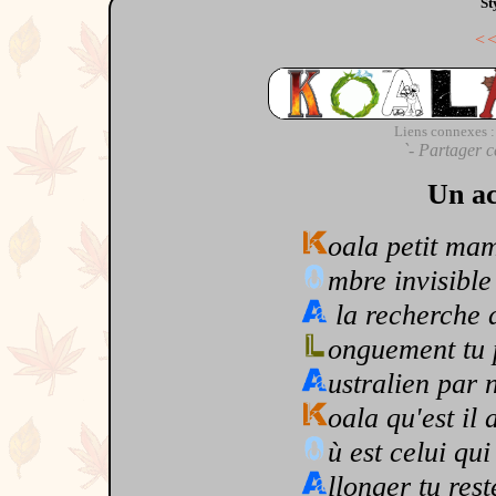
St
<
Liens connexes :
`- Partager c
Un ac
oala petit mam
mbre invisible
la recherche d
onguement tu p
ustralien par n
oala qu'est il 
ù est celui qui 
llonger tu res