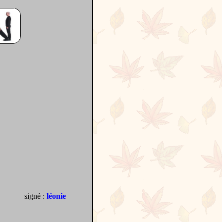
signé :
léonie