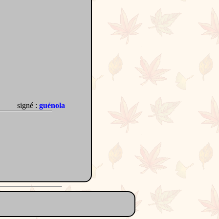
signé :
guénola