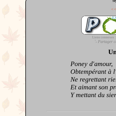
St
<
Liens connexes :
`- Partager c
Un
Poney d'amour,
Obtempérant à l'i
Ne regrettant rie
Et aimant son pr
Y mettant du sien