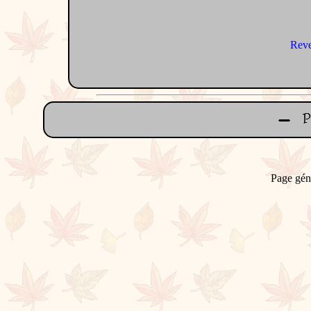
Reve
Page gén