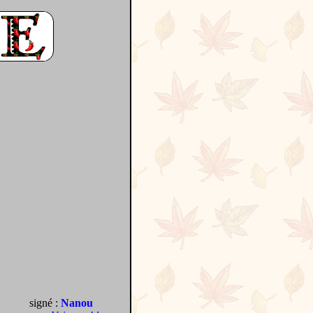
signé :
Nanou