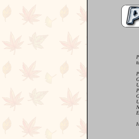
Po
tu é
Pet
On t
Une 
Pour
Oui
Une 
Nous
Et d
Hom