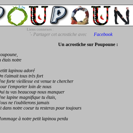
Liens connexes :
`- Partager cet acrostiche avec
Facebook
Un acrostiche sur Poupoune :
upoune,
tais notre
itt lapinou adoré
'aimait tous très fort
forte vieillesse est venue te chercher
 t'emporter loin de nous
 tu vas beaucoup nous manquer
lapine magnifique tu étais,
 ne t'oublierons jamais
ans notre coeur tu resteras pour toujours
mage à notre petit lapinou perdu