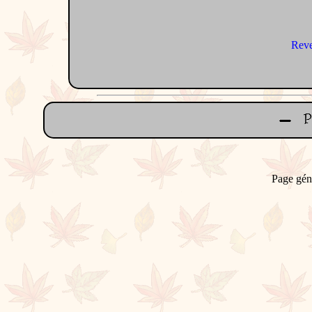
Reve
Page gén