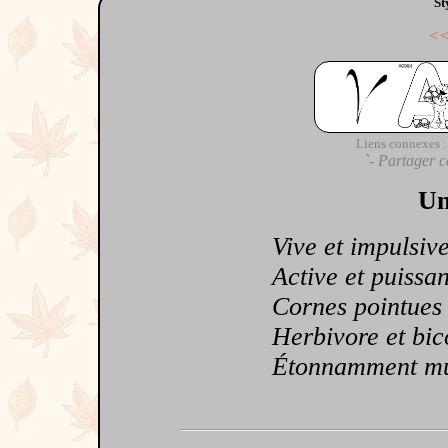
St
<
Liens connexes :
`- Partager c
Un
Vive et impulsive
Active et puissan
Cornes pointues et
Herbivore et bico
Étonnamment mus