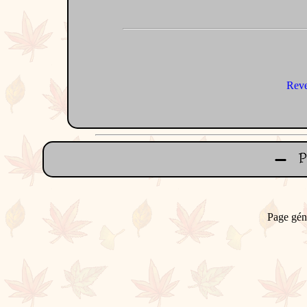
Reve
Page gén