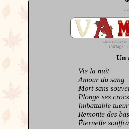
St
<
Liens connexes :
`- Partager c
Un 
Vie la nuit
Amour du sang
Mort sans souven
Plonge ses crocs
Imbattable tueur
Remonte des bas
Éternelle souffra