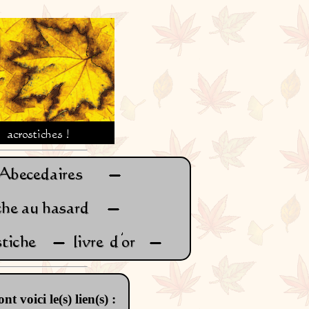
nt voici le(s) lien(s) :