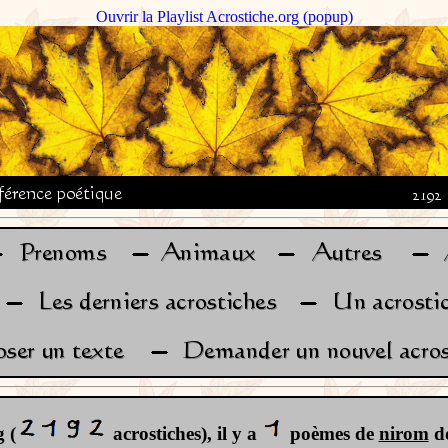
Ouvrir la Playlist Acrostiche.org (popup)
 (
acrostiches), il y a
poèmes de
nirom
do