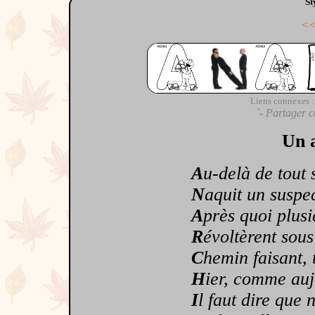
St
<
Liens connexes :
`- Partager c
Un a
A
u-delà de tout
N
aquit un suspe
A
près quoi plusi
R
évoltèrent sous 
C
hemin faisant, 
H
ier, comme auj
I
l faut dire que 