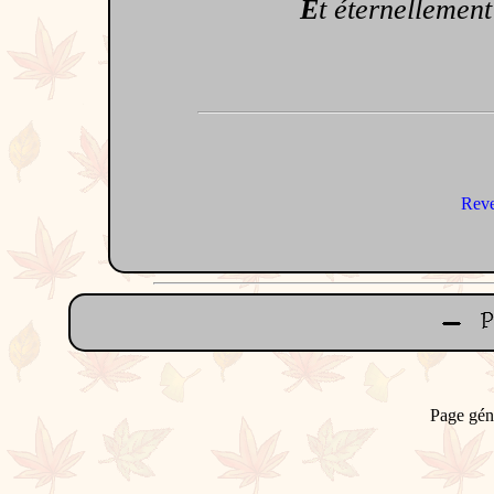
E
t éternellement
Reve
Page gén