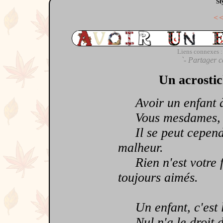
St
<
Liens connexes :
`- Partager c
Un acrostic
Avoir un enfant à 
Vous mesdames, qu
Il se peut cependan
malheur.
Rien n'est votre f
toujours aimés.
Un enfant, c'est la
Nul n'a le droit de