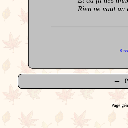
Et au fil des année
Rien ne vaut un en
Reve
Page gén