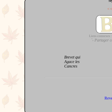
St
<
Liens connexes :
`- Partager c
Brevet qui
Agace les
Cancres
Reve