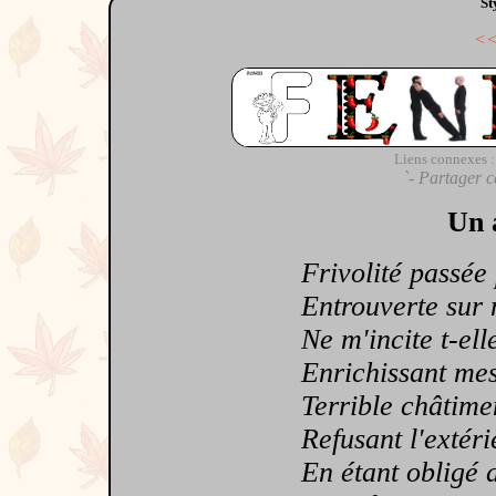
St
<
Liens connexes :
`- Partager c
Un 
Frivolité passée p
Entrouverte sur m
Ne m'incite t-elle 
Enrichissant mes 
Terrible châtiment
Refusant l'extérie
En étant obligé d'êt