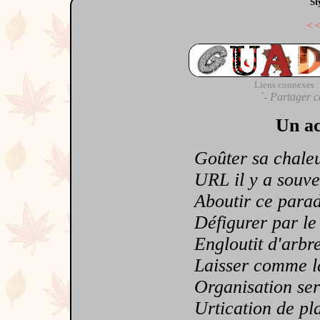
St
<
Liens connexes :
`- Partager c
Un ac
Goûter sa chale
URL il y a souven
Aboutir ce paradi
Défigurer par le 
Engloutit d'arbr
Laisser comme la 
Organisation serai
Urtication de pla