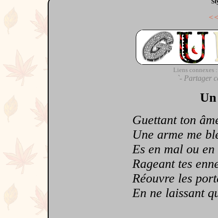
St
<
Liens connexes :
`- Partager c
Un 
Guettant ton âme e
Une arme me bless
Es en mal ou en 
Rageant tes ennem
Réouvre les porte
En ne laissant qu