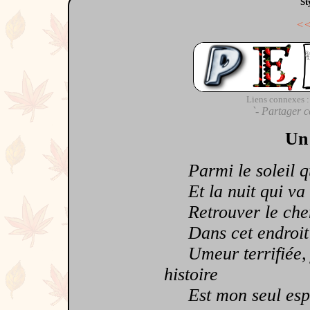
St
<
Liens connexes :
`- Partager c
Un 
Parmi le soleil qu
Et la nuit qui va s
Retrouver le chem
Dans cet endroit s
Umeur terrifiée, je
histoire
Est mon seul espo