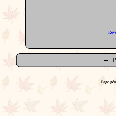
Reve
Page gén