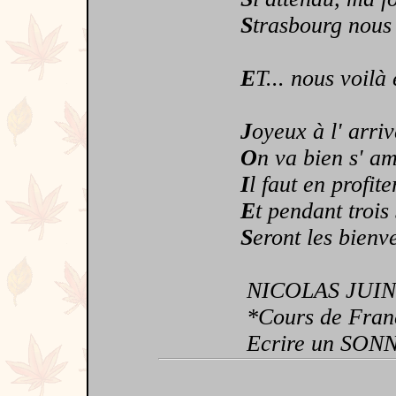
S
trasbourg nous 
E
T... nous voilà
J
oyeux à l' arriv
O
n va bien s' a
I
l faut en profite
E
t pendant trois
S
eront les bienv
NICOLAS JUIN
*Cours de Fran
Ecrire un SON