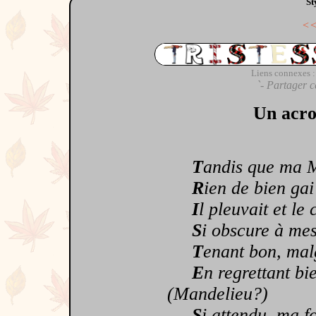
St
<
Liens connexes :
`- Partager c
Un acros
T
andis que ma 
R
ien de bien gai 
I
l pleuvait et le
S
i obscure à mes
T
enant bon, malg
E
n regrettant bi
(Mandelieu?)
S
i attendu, ma fo