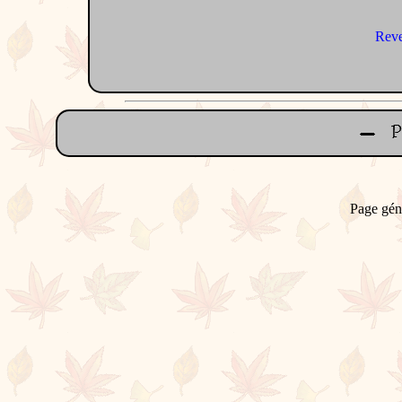
Reve
Page gén