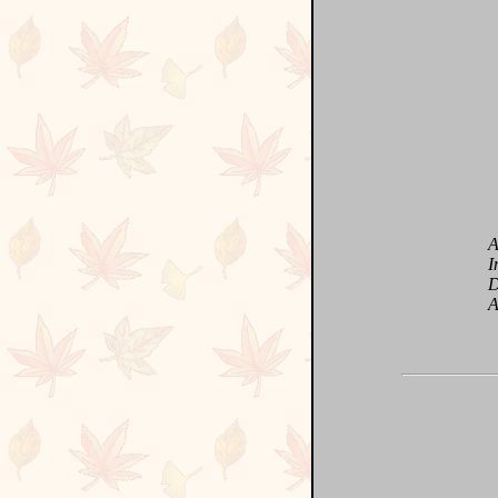
Art
Invi
Deve
A vi