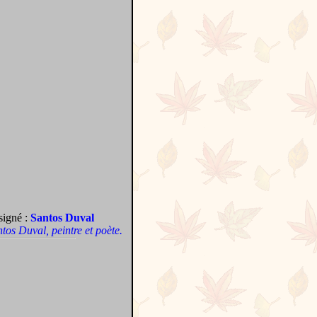
signé :
Santos Duval
antos Duval, peintre et poète.