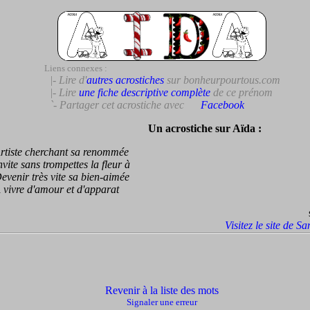
Liens connexes :
|- Lire d'
autres acrostiches
sur bonheurpourtous.com
|- Lire
une fiche descriptive complète
de ce prénom
`- Partager cet acrostiche avec
Facebook
Un acrostiche sur Aïda :
iste cherchant sa renommée
te sans trompettes la fleur à
nir très vite sa bien-aimée
vre d'amour et d'apparat
Visitez le site de S
Revenir à la liste des mots
Signaler une erreur