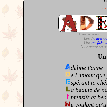
St
<
Liens connexes :
|- Lire d'
autres ac
|- Lire
une fiche 
`- Partager cet a
Un 
deline t'aime
e l'amour que 
spérant te ché
a beauté de n
ntensifs et be
e voulant qu'u