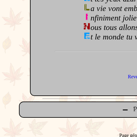
a vie vont emb
nfiniment jolie
ous tous allons
t le monde tu 
Reve
Page gén