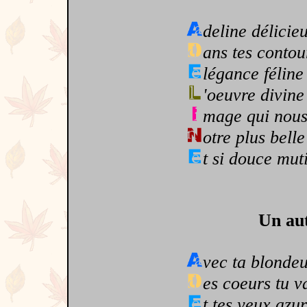
deline délicie
ans tes contou
légance féline
'oeuvre divine
mage qui nous
otre plus belle
t si douce mut
Un aut
vec ta blonde
es coeurs tu v
t tes yeux azu