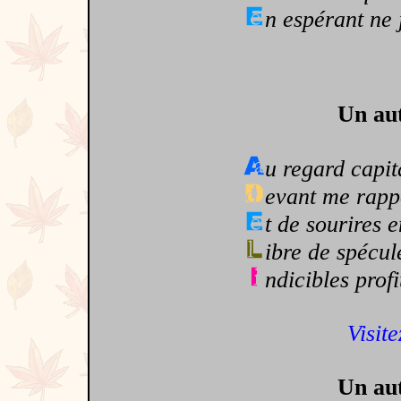
n espérant ne 
Un aut
u regard capita
evant me rappo
t de sourires 
ibre de spécule
ndicibles prof
Visite
Un aut