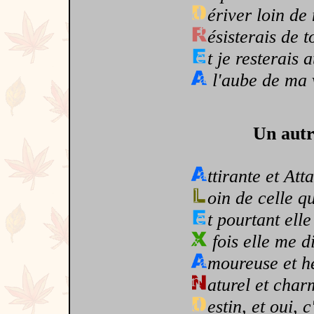
ériver loin de
ésisterais de 
t je resterais 
l'aube de ma v
Un autr
ttirante et Att
oin de celle qu
t pourtant ell
fois elle me di
moureuse et h
aturel et char
estin, et oui, 