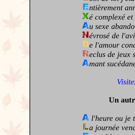
ntièrement an
é complexé et 
u sexe aband
évrosé de l'av
e l'amour co
eclus de jeux 
mant sucédan
Visite
Un autr
l'heure ou je 
a journée vena