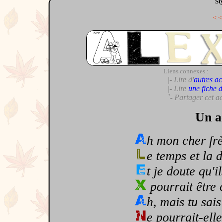
St
<
Liens connexes :
|- Lire d'
autres ac
|- Lire
une fiche 
`- Partager cet a
Un a
h mon cher frèr
e temps et la 
t je doute qu'i
pourrait être 
h, mais tu sais
e pourrait-elle