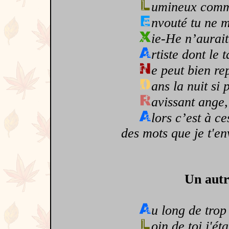
umineux comme
nvouté tu ne m
ie-He n’aurait
rtiste dont le 
e peut bien re
ans la nuit si 
avissant ange,
lors c’est à c
des mots que je t'en
Un autr
u long de trop
oin de toi j'ét