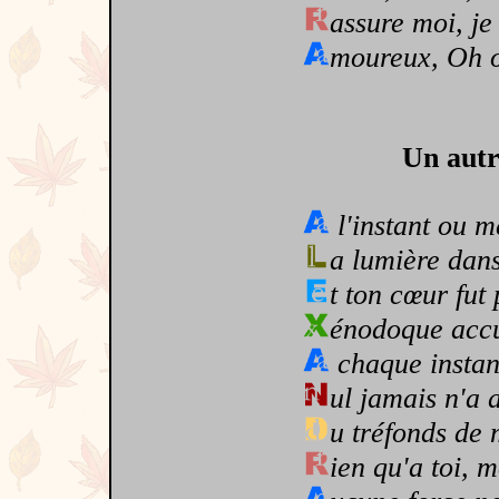
assure moi, je
moureux, Oh ou
Un autr
l'instant ou m
a lumière dan
t ton cœur fut
énodoque accu
chaque instant
ul jamais n'a 
u tréfonds de 
ien qu'a toi, 