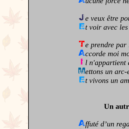
ucune force ne
e veux être po
t voir avec les
e prendre par 
ccorde moi mo
l n'appartient 
ettons un arc-
t vivons un am
Un autr
ffuté d’un reg