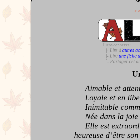
St
<
Liens connexes :
|- Lire d'
autres ac
|- Lire
une fiche 
`- Partager cet a
Un
Aimable et attent
Loyale et en libe
Inimitable comme
Née dans la joie e
Elle est extraordin
heureuse d’être son