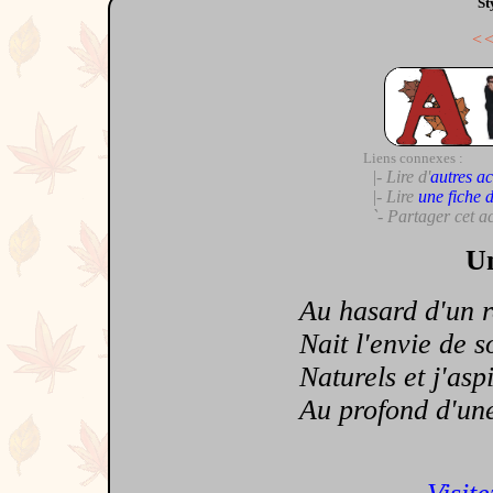
St
<
Liens connexes :
|- Lire d'
autres ac
|- Lire
une fiche 
`- Partager cet a
Un
Au hasard d'un reg
Nait l'envie de son
Naturels et j'aspi
Au profond d'une n